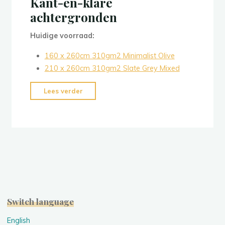
Kant-en-klare
achtergronden
Huidige voorraad:
160 x 260cm 310gm2 Minimalist Olive
210 x 260cm 310gm2 Slate Grey Mixed
“Kant-
Lees verder
en-
klare
achtergronden”
Switch language
English