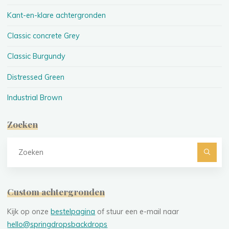
Kant-en-klare achtergronden
Classic concrete Grey
Classic Burgundy
Distressed Green
Industrial Brown
Zoeken
Z
na
Custom achtergronden
Kijk op onze
bestelpagina
of stuur een e-mail naar
hello@springdropsbackdrops