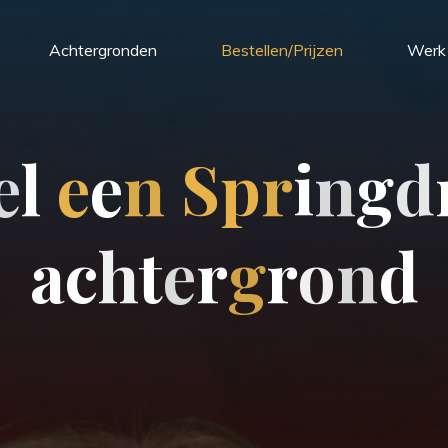
Achtergronden
Bestellen/Prijzen
Werk 
e
l
e
e
n
S
p
r
i
n
g
d
a
c
h
t
e
r
g
r
o
n
d