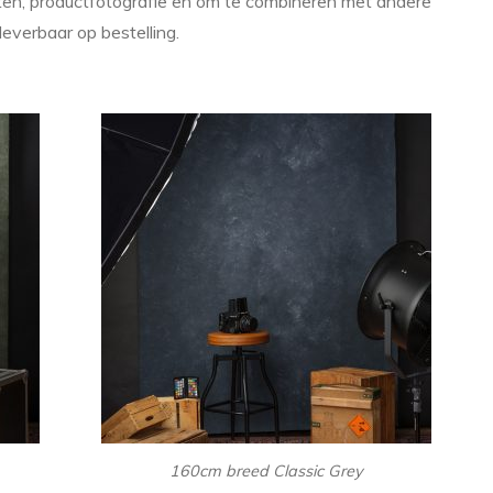
tten, productfotografie en om te combineren met andere
everbaar op bestelling.
160cm breed Classic Grey