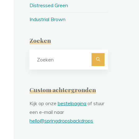
Distressed Green
Industrial Brown
Zoeken
Zoeken
naar:
Custom achtergronden
Kijk op onze
bestelpagina
of stuur
een e-mail naar
hello@springdropsbackdrops