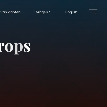
van klanten
Vragen?
English
r
o
p
s