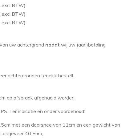
4 excl BTW)
1 excl BTW)
7 excl BTW)
n van uw achtergrond
nadat
wij uw (aan)betaling
er achtergronden tegelijk bestelt.
m op afspraak afgehaald worden.
UPS. Ter indicatie en onder voorbehoud:
215cm met een doorsnee van 11cm en een gewicht van
s ongeveer 40 Euro,