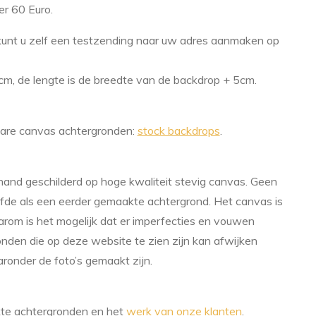
er 60 Euro.
kunt u zelf een testzending naar uw adres aanmaken op
m, de lengte is de breedte van de backdrop + 5cm.
lare canvas achtergronden:
stock backdrops
.
hand geschilderd op hoge kwaliteit stevig canvas. Geen
fde als een eerder gemaakte achtergrond. Het canvas is
om is het mogelijk dat er imperfecties en vouwen
ronden die op deze website te zien zijn kan afwijken
onder de foto’s gemaakt zijn.
te achtergronden en het
werk van onze klanten
.