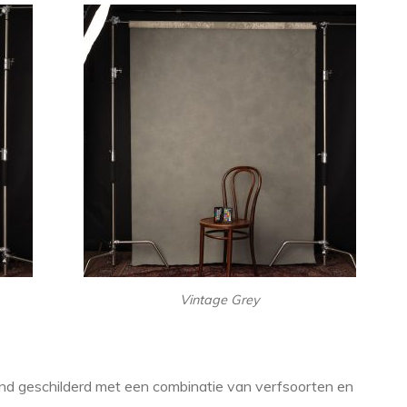
Vintage Grey
d geschilderd met een combinatie van verfsoorten en