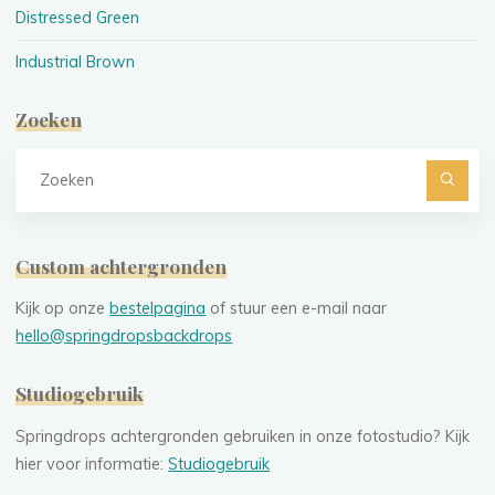
Distressed Green
Industrial Brown
Zoeken
Z
na
Custom achtergronden
Kijk op onze
bestelpagina
of stuur een e-mail naar
hello@springdropsbackdrops
Studiogebruik
Springdrops achtergronden gebruiken in onze fotostudio? Kijk
hier voor informatie:
Studiogebruik