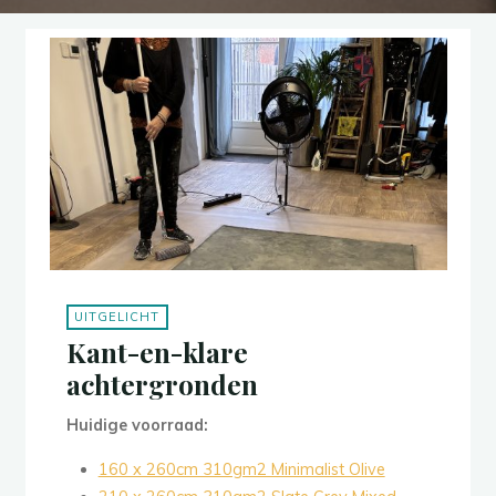
UITGELICHT
Kant-en-klare
achtergronden
Huidige voorraad:
160 x 260cm 310gm2 Minimalist Olive