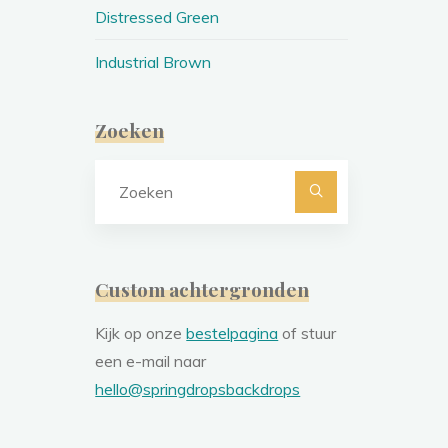
Distressed Green
Industrial Brown
Zoeken
Zoeken
naar:
Custom achtergronden
Kijk op onze
bestelpagina
of stuur
een e-mail naar
hello@springdropsbackdrops