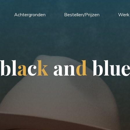
Achtergronden
Bestellen/Prijzen
Werk 
b
l
a
c
k
a
n
d
b
l
u