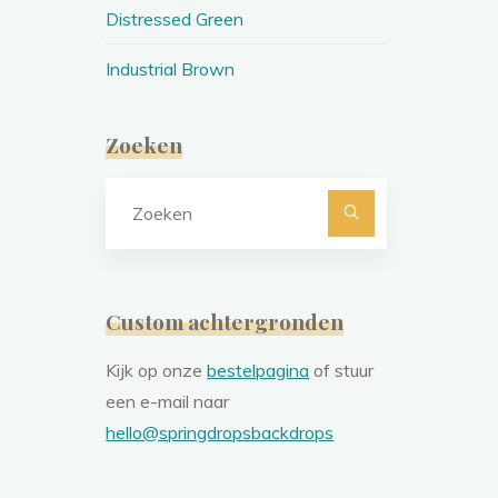
Distressed Green
Industrial Brown
Zoeken
Zoeken
naar:
Custom achtergronden
Kijk op onze
bestelpagina
of stuur
een e-mail naar
hello@springdropsbackdrops